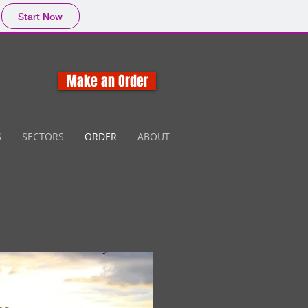
Start Now
Make an Order
S
SECTORS
ORDER
ABOUT