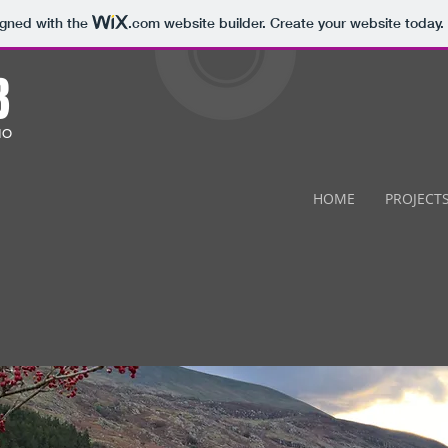
igned with the
.com
website builder. Create your website today.
B
IO
HOME
PROJECT