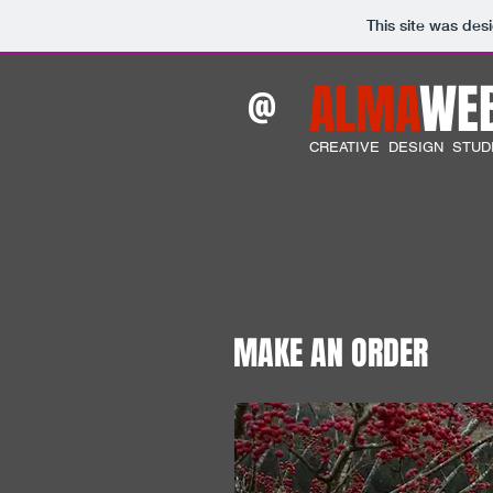
This site was des
ALMA
WE
@
CREATIVE DESIGN STUD
MAKE AN ORDER